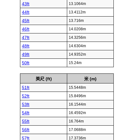
43ft
13.1064m
44ft
13.4112m
45ft
13.716m
46ft
14.0208m
47ft
14.3256m
48ft
14.6304m
49ft
14.9352m
50ft
15.24m
英尺 (ft)
米 (m)
51ft
15.5448m
52ft
15.8496m
53ft
16.1544m
54ft
16.4592m
55ft
16.764m
56ft
17.0688m
57ft
17.3736m