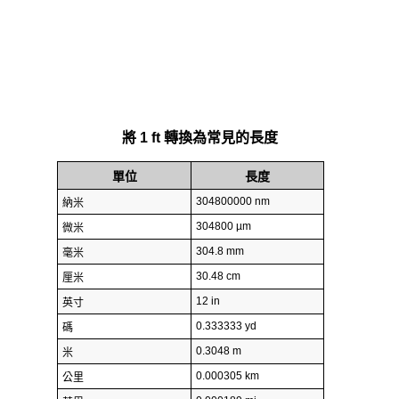
將 1 ft 轉換為常見的長度
單位
長度
304800000 nm
納米
304800 µm
微米
304.8 mm
毫米
30.48 cm
厘米
12 in
英寸
0.333333 yd
碼
0.3048 m
米
0.000305 km
公里