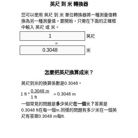
英尺 到 米 轉換器
您可以使用 英尺 到 米 單位轉換器將一種測量值轉
換為另一種測量值。要開始，只需在下面的正確框
中輸入 英尺 或 米。
英尺
=
米
怎麼把英尺換算成米？
英尺到米的換算係數是0.3048。
0.3048 m
1 ft *
= 0.3048 m
1 ft
一個常見的問題是
多少
英尺
在一個
米
？
答案是
0.3048 ft在每一個m.同樣的問題有多少米在一個英
尺有答案0.3048 m每ft.