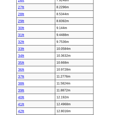
26ft
7.9248m
27ft
8.2296m
28ft
8.5344m
29ft
8.8392m
30ft
9.144m
31ft
9.4488m
32ft
9.7536m
33ft
10.0584m
34ft
10.3632m
35ft
10.668m
36ft
10.9728m
37ft
11.2776m
38ft
11.5824m
39ft
11.8872m
40ft
12.192m
41ft
12.4968m
42ft
12.8016m