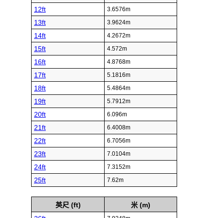
12ft
3.6576m
13ft
3.9624m
14ft
4.2672m
15ft
4.572m
16ft
4.8768m
17ft
5.1816m
18ft
5.4864m
19ft
5.7912m
20ft
6.096m
21ft
6.4008m
22ft
6.7056m
23ft
7.0104m
24ft
7.3152m
25ft
7.62m
英尺 (ft)
米 (m)