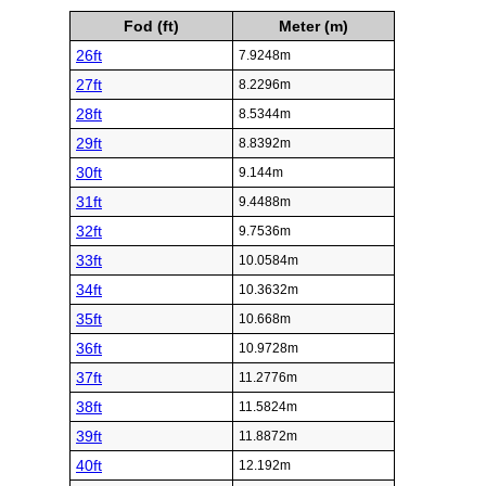
Fod (ft)
Meter (m)
26ft
7.9248m
27ft
8.2296m
28ft
8.5344m
29ft
8.8392m
30ft
9.144m
31ft
9.4488m
32ft
9.7536m
33ft
10.0584m
34ft
10.3632m
35ft
10.668m
36ft
10.9728m
37ft
11.2776m
38ft
11.5824m
39ft
11.8872m
40ft
12.192m