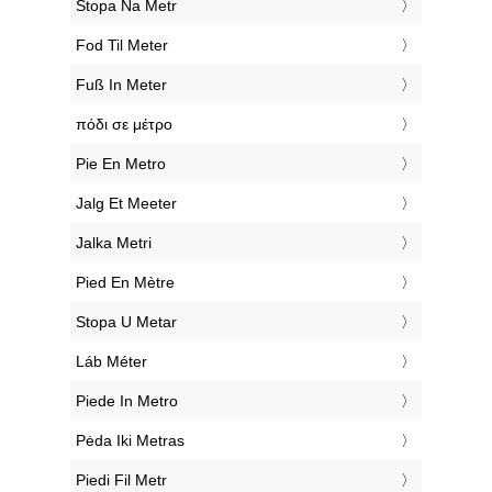
‎Stopa Na Metr
‎Fod Til Meter
‎Fuß In Meter
‎πόδι σε μέτρο
‎Pie En Metro
‎Jalg Et Meeter
‎Jalka Metri
‎Pied En Mètre
‎Stopa U Metar
‎Láb Méter
‎Piede In Metro
‎Pėda Iki Metras
‎Piedi Fil Metr