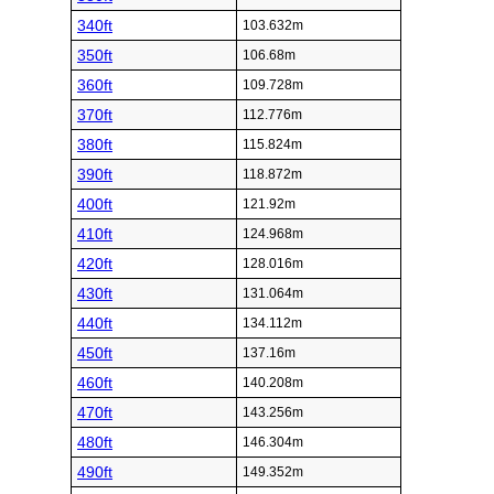
340ft
103.632m
350ft
106.68m
360ft
109.728m
370ft
112.776m
380ft
115.824m
390ft
118.872m
400ft
121.92m
410ft
124.968m
420ft
128.016m
430ft
131.064m
440ft
134.112m
450ft
137.16m
460ft
140.208m
470ft
143.256m
480ft
146.304m
490ft
149.352m