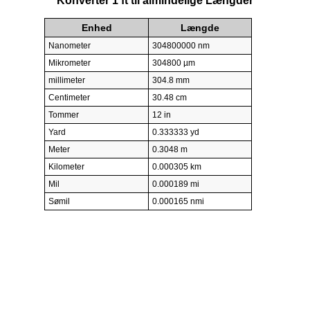
Konverter 1 ft til almindelige Længder
Enhed
Længde
Nanometer
304800000 nm
Mikrometer
304800 µm
millimeter
304.8 mm
Centimeter
30.48 cm
Tommer
12 in
Yard
0.333333 yd
Meter
0.3048 m
Kilometer
0.000305 km
Mil
0.000189 mi
Sømil
0.000165 nmi