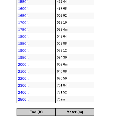
1550ft
472.44m
1600ft
487.68m
1650ft
502.92m
1700ft
518.16m
1750ft
533.4m
1800ft
548.64m
1850ft
563.88m
1900ft
579.12m
1950ft
594.36m
2000ft
609.6m
2100ft
640.08m
2200ft
670.56m
2300ft
701.04m
2400ft
731.52m
2500ft
762m
Fod (ft)
Meter (m)