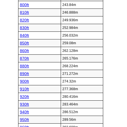
800ft
243.84m
810ft
246.888m
820ft
249.936m
830ft
252.984m
840ft
256.032m
850ft
259.08m
860ft
262.128m
870ft
265.176m
880ft
268.224m
890ft
271.272m
900ft
274.32m
910ft
277.368m
920ft
280.416m
930ft
283.464m
940ft
286.512m
950ft
289.56m