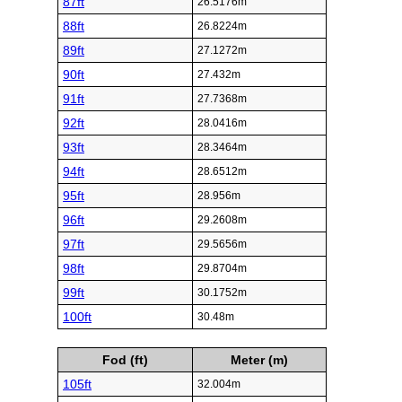
87ft
26.5176m
88ft
26.8224m
89ft
27.1272m
90ft
27.432m
91ft
27.7368m
92ft
28.0416m
93ft
28.3464m
94ft
28.6512m
95ft
28.956m
96ft
29.2608m
97ft
29.5656m
98ft
29.8704m
99ft
30.1752m
100ft
30.48m
Fod (ft)
Meter (m)
105ft
32.004m