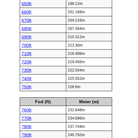
650ft
198.12m
660ft
201.168m
670ft
204.216m
680ft
207.264m
690ft
210.312m
700ft
213.36m
710ft
216.408m
720ft
219.456m
730ft
222.504m
740ft
225.552m
750ft
228.6m
Fod (ft)
Meter (m)
760ft
231.648m
770ft
234.696m
780ft
237.744m
790ft
240.792m