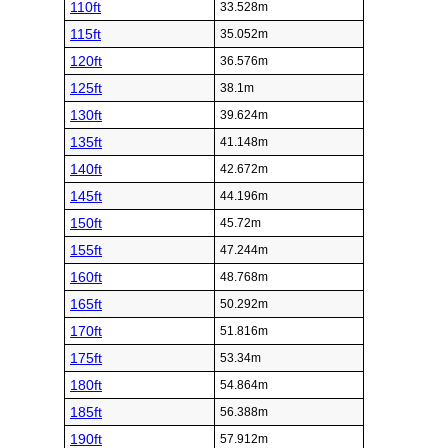
110ft
33.528m
115ft
35.052m
120ft
36.576m
125ft
38.1m
130ft
39.624m
135ft
41.148m
140ft
42.672m
145ft
44.196m
150ft
45.72m
155ft
47.244m
160ft
48.768m
165ft
50.292m
170ft
51.816m
175ft
53.34m
180ft
54.864m
185ft
56.388m
190ft
57.912m