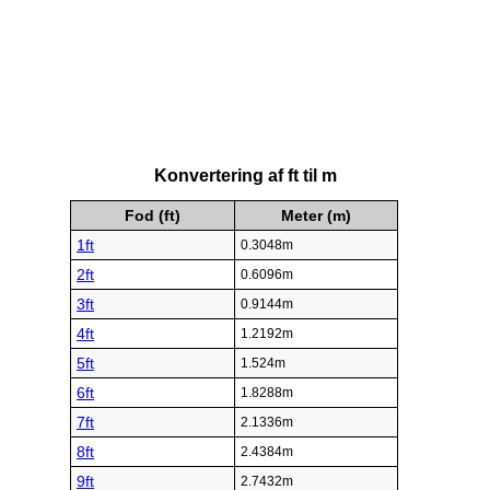
Konvertering af ft til m
Fod (ft)
Meter (m)
1ft
0.3048m
2ft
0.6096m
3ft
0.9144m
4ft
1.2192m
5ft
1.524m
6ft
1.8288m
7ft
2.1336m
8ft
2.4384m
9ft
2.7432m