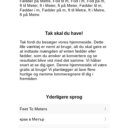
Fødder på Metre, Fod til m, Fod i m, Fod på m,
ft til Meter, ft i Meter, ft på Meter, Fødder til m,
Fødder i m, Fødder på m, ft til Metre, ft i Metre,
ft på Metre
Tak skal du have!
Tak fordi du besøger vores hjemmeside. Dette
lille værktøj er nemt at bruge, alt du skal gøre er
at indtaste mængden af enten fødder eller
fødder, som du ønsker at konvertere og se
resultatet blive vist med det samme. Vi håber
snart at se dig igen. Denne hjemmeside vil være
gratis at bruge! Vi planlægger at lave flere
hurtige og nemme lommeregnere til dig i
fremtiden.
Yderligere sprog
‎Feet To Meters
‎крак в Метър