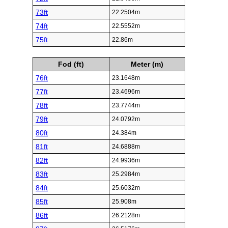
73ft
22.2504m
74ft
22.5552m
75ft
22.86m
Fod (ft)
Meter (m)
76ft
23.1648m
77ft
23.4696m
78ft
23.7744m
79ft
24.0792m
80ft
24.384m
81ft
24.6888m
82ft
24.9936m
83ft
25.2984m
84ft
25.6032m
85ft
25.908m
86ft
26.2128m