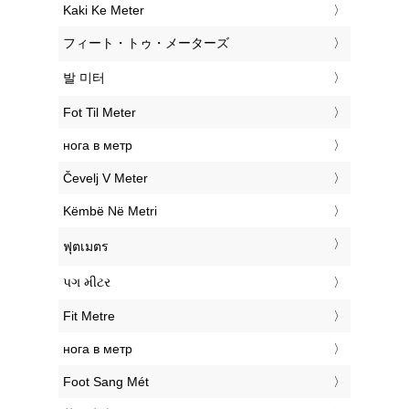
‎Kaki Ke Meter
‎フィート・トゥ・メーターズ
‎발 미터
‎Fot Til Meter
‎нога в метр
‎Čevelj V Meter
‎Këmbë Në Metri
‎ฟุตเมตร
‎પગ મીટર
‎Fit Metre
‎нога в метр
‎Foot Sang Mét