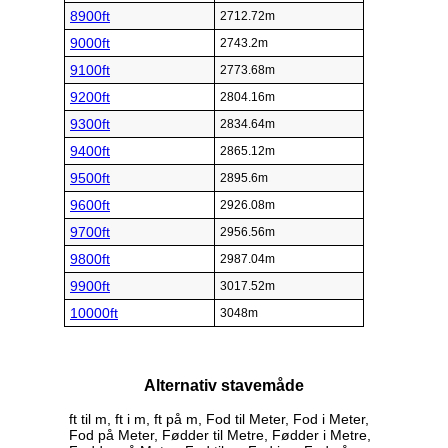
8900ft
2712.72m
9000ft
2743.2m
9100ft
2773.68m
9200ft
2804.16m
9300ft
2834.64m
9400ft
2865.12m
9500ft
2895.6m
9600ft
2926.08m
9700ft
2956.56m
9800ft
2987.04m
9900ft
3017.52m
10000ft
3048m
Alternativ stavemåde
ft til m, ft i m, ft på m, Fod til Meter, Fod i Meter,
Fod på Meter, Fødder til Metre, Fødder i Metre,