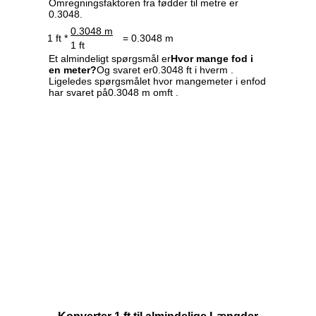
Omregningsfaktoren fra fødder til metre er
0.3048.
0.3048 m
1 ft *
= 0.3048 m
1 ft
Et almindeligt spørgsmål er
Hvor mange fod i
en meter?
Og svaret er0.3048 ft i hverm .
Ligeledes spørgsmålet hvor mangemeter i enfod
har svaret på0.3048 m omft .