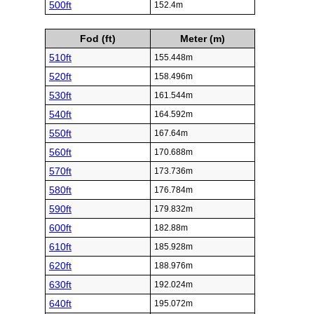
500ft
152.4m
Fod (ft)
Meter (m)
510ft
155.448m
520ft
158.496m
530ft
161.544m
540ft
164.592m
550ft
167.64m
560ft
170.688m
570ft
173.736m
580ft
176.784m
590ft
179.832m
600ft
182.88m
610ft
185.928m
620ft
188.976m
630ft
192.024m
640ft
195.072m