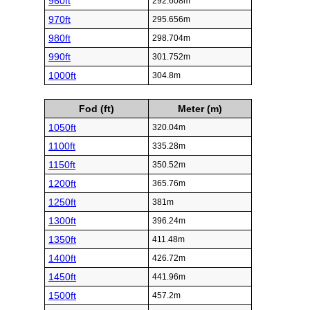
960ft
292.608m
970ft
295.656m
980ft
298.704m
990ft
301.752m
1000ft
304.8m
Fod (ft)
Meter (m)
1050ft
320.04m
1100ft
335.28m
1150ft
350.52m
1200ft
365.76m
1250ft
381m
1300ft
396.24m
1350ft
411.48m
1400ft
426.72m
1450ft
441.96m
1500ft
457.2m