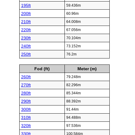
195ft
59.436m
200ft
60.96m
210ft
64.008m
220ft
67.056m
230ft
70.104m
240ft
73.152m
250ft
76.2m
Fod (ft)
Meter (m)
260ft
79.248m
270ft
82.296m
280ft
85.344m
290ft
88.392m
300ft
91.44m
310ft
94.488m
320ft
97.536m
330ft
100.584m