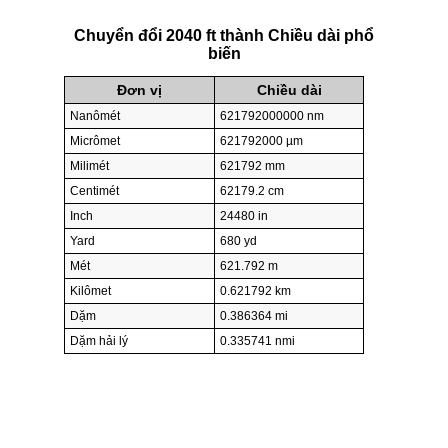
Chuyển đổi 2040 ft thành Chiều dài phổ
biến
Đơn vị
Chiều dài
Nanômét
621792000000 nm
Micrômet
621792000 µm
Milimét
621792 mm
Centimét
62179.2 cm
Inch
24480 in
Yard
680 yd
Mét
621.792 m
Kilômet
0.621792 km
Dặm
0.386364 mi
Dặm hải lý
0.335741 nmi