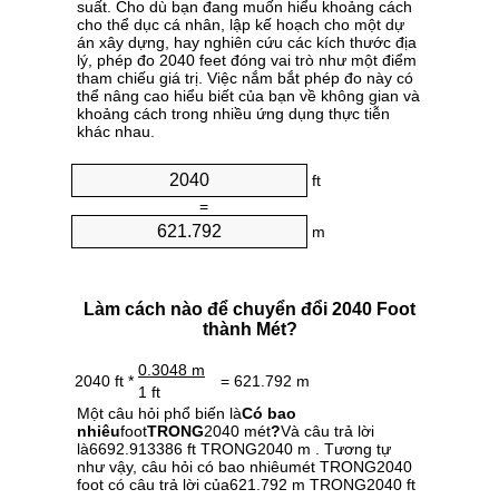
suất. Cho dù bạn đang muốn hiểu khoảng cách
cho thể dục cá nhân, lập kế hoạch cho một dự
án xây dựng, hay nghiên cứu các kích thước địa
lý, phép đo 2040 feet đóng vai trò như một điểm
tham chiếu giá trị. Việc nắm bắt phép đo này có
thể nâng cao hiểu biết của bạn về không gian và
khoảng cách trong nhiều ứng dụng thực tiễn
khác nhau.
ft
=
m
Làm cách nào để chuyển đổi 2040 Foot
thành Mét?
0.3048 m
2040 ft *
= 621.792 m
1 ft
Một câu hỏi phổ biến là
Có bao
nhiêu
foot
TRONG
2040 mét
?
Và câu trả lời
là6692.913386 ft TRONG2040 m . Tương tự
như vậy, câu hỏi có bao nhiêumét TRONG2040
foot có câu trả lời của621.792 m TRONG2040 ft