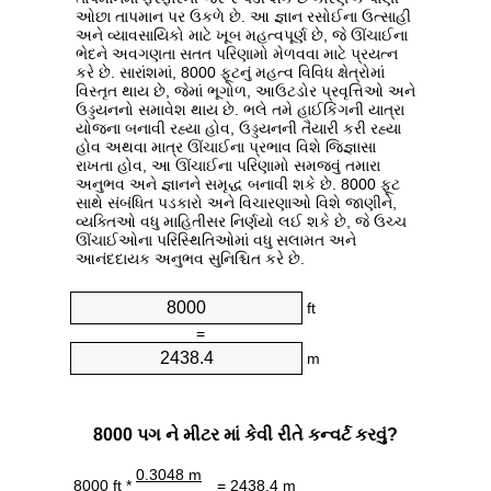
ઓછા તાપમાન પર ઉકળે છે. આ જ્ઞાન રસોઈના ઉત્સાહી
અને વ્યાવસાયિકો માટે ખૂબ મહત્વપૂર્ણ છે, જે ઊંચાઈના
ભેદને અવગણતા સતત પરિણામો મેળવવા માટે પ્રયત્ન
કરે છે. સારાંશમાં, 8000 ફૂટનું મહત્વ વિવિધ ક્ષેત્રોમાં
વિસ્તૃત થાય છે, જેમાં ભૂગોળ, આઉટડોર પ્રવૃત્તિઓ અને
ઉડ્ડયનનો સમાવેશ થાય છે. ભલે તમે હાઈકિંગની યાત્રા
યોજના બનાવી રહ્યા હોવ, ઉડ્ડયનની તૈયારી કરી રહ્યા
હોવ અથવા માત્ર ઊંચાઈના પ્રભાવ વિશે જિજ્ઞાસા
રાખતા હોવ, આ ઊંચાઈના પરિણામો સમજવું તમારા
અનુભવ અને જ્ઞાનને સમૃદ્ધ બનાવી શકે છે. 8000 ફૂટ
સાથે સંબંધિત પડકારો અને વિચારણાઓ વિશે જાણીને,
વ્યક્તિઓ વધુ માહિતીસર નિર્ણયો લઈ શકે છે, જે ઉચ્ચ
ઊંચાઈઓના પરિસ્થિતિઓમાં વધુ સલામત અને
આનંદદાયક અનુભવ સુનિશ્ચિત કરે છે.
ft
=
m
8000 પગ ને મીટર માં કેવી રીતે કન્વર્ટ કરવું?
0.3048 m
8000 ft *
= 2438.4 m