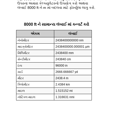
ઉપરના અમારા કેલ્ક્યુલેટરનો ઉપયોગ કરો અથવા
લંબાઈ 8000 ft ને m માં બદલવા માટે ફોર્મ્યુલા લાગુ કરો.
8000 ft ને સામાન્ય લંબાઈ માં કન્વર્ટ કરો
એકમ
લંબાઈ
નેનોમીટર
2438400000000 nm
માઇક્રોમીટર
2438400000.000001 µm
મિલિમીટર
2438400 mm
સેન્ટીમીટર
243840 cm
ઇંચ
96000 in
યાર્ડ
2666.666667 yd
મીટર
2438.4 m
કિલોમીટર
2.4384 km
માઇલ
1.515152 mi
નૉટિકલ માઇલ
1.316631 nmi