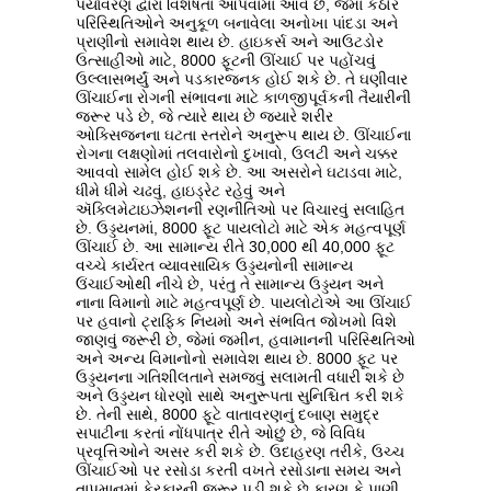
પર્યાવરણ દ્વારા વિશેષતા આપવામાં આવે છે, જેમાં કઠોર
પરિસ્થિતિઓને અનુકૂળ બનાવેલા અનોખા પાંદડા અને
પ્રાણીનો સમાવેશ થાય છે. હાઇકર્સ અને આઉટડોર
ઉત્સાહીઓ માટે, 8000 ફૂટની ઊંચાઈ પર પહોંચવું
ઉલ્લાસભર્યું અને પડકારજનક હોઈ શકે છે. તે ઘણીવાર
ઊંચાઈના રોગની સંભાવના માટે કાળજીપૂર્વકની તૈયારીની
જરૂર પડે છે, જે ત્યારે થાય છે જ્યારે શરીર
ઓક્સિજનના ઘટતા સ્તરોને અનુરૂપ થાય છે. ઊંચાઈના
રોગના લક્ષણોમાં તલવારોનો દુખાવો, ઉલટી અને ચક્કર
આવવો સામેલ હોઈ શકે છે. આ અસરોને ઘટાડવા માટે,
ધીમે ધીમે ચઢવું, હાઇડ્રેટ રહેવું અને
ઍક્લિમેટાઇઝેશનની રણનીતિઓ પર વિચારવું સલાહિત
છે. ઉડ્ડયનમાં, 8000 ફૂટ પાયલોટો માટે એક મહત્વપૂર્ણ
ઊંચાઈ છે. આ સામાન્ય રીતે 30,000 થી 40,000 ફૂટ
વચ્ચે કાર્યરત વ્યાવસાયિક ઉડ્ડયનોની સામાન્ય
ઉંચાઈઓથી નીચે છે, પરંતુ તે સામાન્ય ઉડ્ડયન અને
નાના વિમાનો માટે મહત્વપૂર્ણ છે. પાયલોટોએ આ ઊંચાઈ
પર હવાનો ટ્રાફિક નિયમો અને સંભવિત જોખમો વિશે
જાણવું જરૂરી છે, જેમાં જમીન, હવામાનની પરિસ્થિતિઓ
અને અન્ય વિમાનોનો સમાવેશ થાય છે. 8000 ફૂટ પર
ઉડ્ડયનના ગતિશીલતાને સમજવું સલામતી વધારી શકે છે
અને ઉડ્ડયન ધોરણો સાથે અનુરૂપતા સુનિશ્ચિત કરી શકે
છે. તેની સાથે, 8000 ફૂટે વાતાવરણનું દબાણ સમુદ્ર
સપાટીના કરતાં નોંધપાત્ર રીતે ઓછું છે, જે વિવિધ
પ્રવૃત્તિઓને અસર કરી શકે છે. ઉદાહરણ તરીકે, ઉચ્ચ
ઊંચાઈઓ પર રસોડા કરતી વખતે રસોડાના સમય અને
તાપમાનમાં ફેરફારની જરૂર પડી શકે છે કારણ કે પાણી