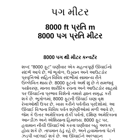
પગ મીટર
8000 ft પ્રતિ m
8000 પગ પ્રતિ મીટર
8000 પગ થી મીટર કન્વર્ટર
શબ્દ "8000 ફૂટ" ઘણીવાર એક મહત્વપૂર્ણ ઊંચાઈનો
સંદર્ભ આપે છે, જે ભૂગોળ, ઉડ્ડયન અને આઉટડોર
પ્રવૃત્તિઓ સહિત વિવિધ સંદર્ભોમાં સામાન્ય રીતે
ઉલ્લેખિત થાય છે. 8000 ફૂટનો અર્થ શું છે તે સમજવું
પર્યાવરણ, માનવ શારીરિક રચના અને આઉટડોર સાહસો
પર ઊંચાઈના પ્રભાવ વિશેનો તમારો જ્ઞાન સમૃદ્ધ કરી
શકે છે. ભૂગોળમાં, 8000 ફૂટની ઊંચાઈ ઘણા વૃક્ષ
રેખાઓથી ઉપર છે, ખાસ કરીને પર્વતીય પ્રદેશોમાં. આ
ઊંચાઈ વિશ્વના વિવિધ પર્વત શ્રેણીઓમાં મળી આવે છે,
જેમ કે ઉત્તર અમેરિકાના રૉકી પર્વતો, દક્ષિણ અમેરિકાના
આન્ડીઝ અને એશિયાના હિમાલય. 8000 ફૂટ પર,
હવામાન નીચી ઊંચાઈઓ કરતા ઘણીવાર બહુ અલગ
હોય શકે છે. તાપમાન ઠંડું રહે છે, અને હવામાનના પેટર્ન
ઝડપી બદલાઈ શકે છે. આ ઊંચાઈને અલ્પાઇન