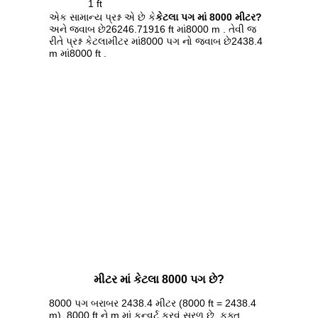
1 ft
એક સામાન્ય પ્રશ્ન એ છે કે
કેટલા પગ માં 8000 મીટર?
અને જવાબ છે26246.71916 ft માં8000 m . તેવી જ
રીતે પ્રશ્ન કેટલામીટર માં8000 પગ નો જવાબ છે2438.4
m માં8000 ft .
મીટર માં કેટલા 8000 પગ છે?
8000 પગ બરાબર 2438.4 મીટર (8000 ft = 2438.4
m). 8000 ft ને m માં કન્વર્ટ કરવું સરળ છે. ફક્ત