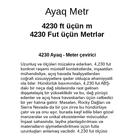
Ayaq Metr
4230 ft üçün m
4230 Fut üçün Metrlər
4230 Ayaq - Meter çevirici
Uzunluq və ölçüləri müzakirə edərkən, 4,230 fut
konkret rəqəmi müxtəlif kontekstlərdə, inşaatdan
mühəndisliyə, açıq havada fəaliyyətlərdən
coğrafi xüsusiyyətlərə qədər olduqca əhəmiyyətli
ola bilər. Hündürlük baxımından, 4,230 fut ABŞ-
dakı bir neçə dağ silsiləsində rast gəlinən
diqqətəlayiq bir yüksəklikdir və bu, dağ yürüşü
edənlər və açıq hava həvəskarları üçün cəlbedici
bir yer halına gətirir. Məsələn, Rocky Dağları və
Sierra Nevada-da bir çox zirvə bu hündürlüyə
çatır və ya onu aşır, burada kəşf edilə bilən gözəl
mənzərələr və unikal ekosistemlər mövcuddur.
İnşaat sahəsində, layihə planlaşdırılması və
materialların qiymətləndirilməsi üçün futla
uzunluqları anlamaq vacibdir. 4,230 fut ölçüsü