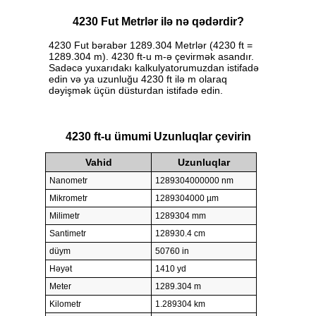
4230 Fut Metrlər ilə nə qədərdir?
4230 Fut bərabər 1289.304 Metrlər (4230 ft =
1289.304 m). 4230 ft-u m-ə çevirmək asandır.
Sadəcə yuxarıdakı kalkulyatorumuzdan istifadə
edin və ya uzunluğu 4230 ft ilə m olaraq
dəyişmək üçün düsturdan istifadə edin.
4230 ft-u ümumi Uzunluqlar çevirin
Vahid
Uzunluqlar
Nanometr
1289304000000 nm
Mikrometr
1289304000 µm
Milimetr
1289304 mm
Santimetr
128930.4 cm
düym
50760 in
Həyət
1410 yd
Meter
1289.304 m
Kilometr
1.289304 km