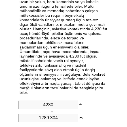
uzun bir yolun, boru kəmərinin və ya kabelin
ümumi uzunluğunu təmsil edə bilər. Mülki
mühəndislik və memarlıq sahəsində çalışan
mütəxəssislər bu rəqəmi beynəlxalq
komandalarla ünsiyyət qurmaq üçün tez-tez
digər ölçü vahidlərinə, məsələn, metrə çevirməli
olurlar. Həmçinin, aviasiya kontekstində 4,230 fut
uçuş hündürlüyü, pilotlar üçün eniş və qalxma
prosedurlarında, eləcə də torpaq və
maneələrdən təhlükəsiz məsafələrin
saxlanılması üçün əhəmiyyətli ola bilər.
Ümumilikdə, açıq hava macəralarında, inşaat
layihələrində və aviasiyada 4,230 fut ölçüsü
müxtəlif sahələrdə vacib rol oynayır,
təhlükəsizlik, funksionallıq və müxtəlif
fəaliyyətlərdə zövq əldə etmək üçün dəqiq
ölçümlərin əhəmiyyətini vurğulayır. Belə konkret
uzunluqları anlamaq və istifadə etmək layihə
effektivliyini artırmaqla yanaşı, təbiət dünyası ilə
məşğul olanların təcrübələrini də zənginləşdirə
bilər.
ft
=
m