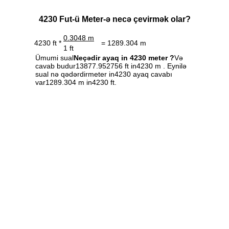
4230 Fut-ü Meter-ə necə çevirmək olar?
0.3048 m
4230 ft *
= 1289.304 m
1 ft
Ümumi sual
Neçədir ayaq in 4230 meter ?
Və
cavab budur13877.952756 ft in4230 m . Eynilə
sual nə qədərdirmeter in4230 ayaq cavabı
var1289.304 m in4230 ft.