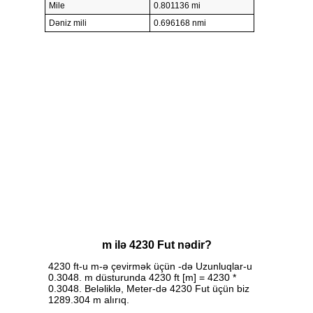
Mile
0.801136 mi
Dəniz mili
0.696168 nmi
m ilə 4230 Fut nədir?
4230 ft-u m-ə çevirmək üçün -də Uzunluqlar-u
0.3048. m düsturunda 4230 ft [m] = 4230 *
0.3048. Beləliklə, Meter-də 4230 Fut üçün biz
1289.304 m alırıq.